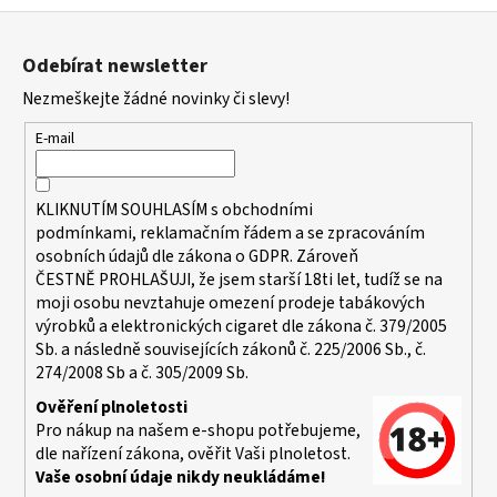
Z
á
Odebírat newsletter
p
Nezmeškejte žádné novinky či slevy!
a
t
E-mail
í
KLIKNUTÍM SOUHLASÍM s
obchodními
podmínkami,
reklamačním řádem a se zpracováním
osobních údajů dle zákona o
GDPR
. Zároveň
ČESTNĚ PROHLAŠUJI, že jsem starší 18ti let, tudíž se na
moji osobu nevztahuje omezení prodeje tabákových
výrobků a elektronických cigaret dle zákona č. 379/2005
Sb. a následně souvisejících zákonů č. 225/2006 Sb., č.
274/2008 Sb a č. 305/2009 Sb.
Ověření plnoletosti
Pro nákup na našem e-shopu potřebujeme,
dle nařízení zákona, ověřit Vaši plnoletost.
Vaše osobní údaje nikdy neukládáme!