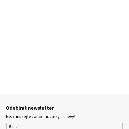
Z
á
Odebírat newsletter
p
Nezmeškejte žádné novinky či slevy!
a
t
E-mail