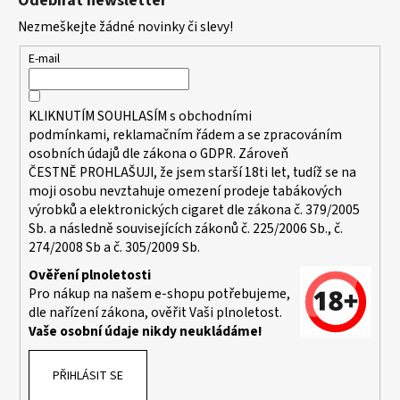
Odebírat newsletter
p
Nezmeškejte žádné novinky či slevy!
a
t
E-mail
í
KLIKNUTÍM SOUHLASÍM s
obchodními
podmínkami,
reklamačním řádem a se zpracováním
osobních údajů dle zákona o
GDPR
. Zároveň
ČESTNĚ PROHLAŠUJI, že jsem starší 18ti let, tudíž se na
moji osobu nevztahuje omezení prodeje tabákových
výrobků a elektronických cigaret dle zákona č. 379/2005
Sb. a následně souvisejících zákonů č. 225/2006 Sb., č.
274/2008 Sb a č. 305/2009 Sb.
Ověření plnoletosti
Pro nákup na našem e-shopu potřebujeme,
dle nařízení zákona, ověřit Vaši plnoletost.
Vaše osobní údaje nikdy neukládáme!
PŘIHLÁSIT SE