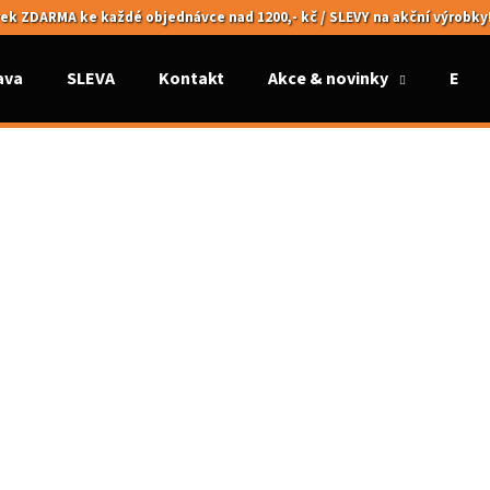
ek ZDARMA ke každé objednávce nad 1200,- kč / SLEVY na akční výrobky
ava
SLEVA
Kontakt
Akce & novinky
Elek
Co potřebujete najít?
HLEDAT
Doporučujeme