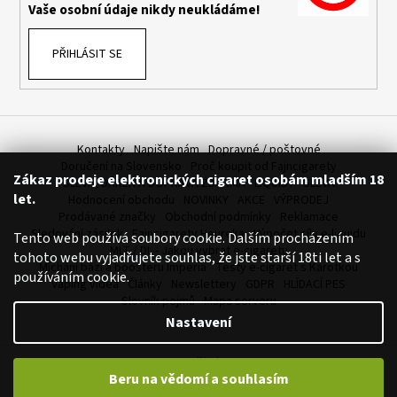
Vaše osobní údaje nikdy neukládáme!
PŘIHLÁSIT SE
Kontakty
Napište nám
Dopravné / poštovné
Doručení na Slovensko
Proč koupit od Fajncigarety
Zákaz prodeje elektronických cigaret osobám mladším 18
SLEVA, DÁREK A DOPRAVA ZDARMA
LIQUIDY - SLEVA
let.
Hodnocení obchodu
NOVINKY
AKCE
VÝPRODEJ
Prodávané značky
Obchodní podmínky
Reklamace
Sledování zásilek
Fajncigarety Heureka
Výpočet síly e-liquidu
Tento web používá soubory cookie. Dalším procházením
MLT / DL - Jakou vybrat e-cigaretu
tohoto webu vyjadřujete souhlas, že jste starší 18ti let a s
Míchání bází a boosteru Imperia
Testy e-cigaret s Karotkou
používáním cookie.
Vaping videa
Články
Newslettery
GDPR
HLÍDACÍ PES
Slovník pojmů
Mapa serveru
Nastavení
Vytvořil Shoptet
Beru na vědomí a souhlasím
Copyright 2026
FajnCigarety.cz - Elektronické cigarety za fajn