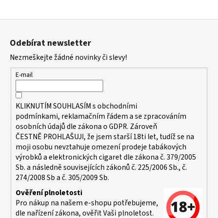
Z
á
Odebírat newsletter
p
Nezmeškejte žádné novinky či slevy!
a
t
E-mail
í
KLIKNUTÍM SOUHLASÍM s
obchodními
podmínkami,
reklamačním řádem a se zpracováním
osobních údajů dle zákona o
GDPR
. Zároveň
ČESTNĚ PROHLAŠUJI, že jsem starší 18ti let, tudíž se na
moji osobu nevztahuje omezení prodeje tabákových
výrobků a elektronických cigaret dle zákona č. 379/2005
Sb. a následně souvisejících zákonů č. 225/2006 Sb., č.
274/2008 Sb a č. 305/2009 Sb.
Ověření plnoletosti
Pro nákup na našem e-shopu potřebujeme,
dle nařízení zákona, ověřit Vaši plnoletost.