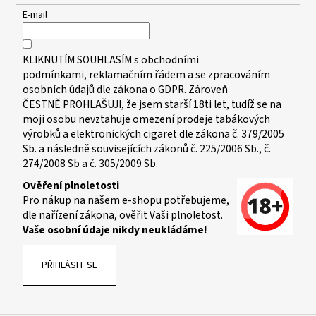
t
E-mail
í
KLIKNUTÍM SOUHLASÍM s
obchodními
podmínkami,
reklamačním řádem a se zpracováním
osobních údajů dle zákona o
GDPR
. Zároveň
ČESTNĚ PROHLAŠUJI, že jsem starší 18ti let, tudíž se na
moji osobu nevztahuje omezení prodeje tabákových
výrobků a elektronických cigaret dle zákona č. 379/2005
Sb. a následně souvisejících zákonů č. 225/2006 Sb., č.
274/2008 Sb a č. 305/2009 Sb.
Ověření plnoletosti
Pro nákup na našem e-shopu potřebujeme,
dle nařízení zákona, ověřit Vaši plnoletost.
Vaše osobní údaje nikdy neukládáme!
PŘIHLÁSIT SE