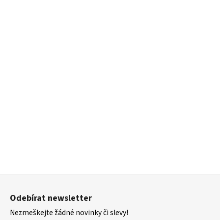
Z
á
Odebírat newsletter
p
Nezmeškejte žádné novinky či slevy!
a