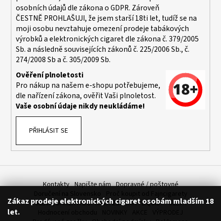
osobních údajů dle zákona o
GDPR
. Zároveň
ČESTNĚ PROHLAŠUJI, že jsem starší 18ti let, tudíž se na
moji osobu nevztahuje omezení prodeje tabákových
výrobků a elektronických cigaret dle zákona č. 379/2005
Sb. a následně souvisejících zákonů č. 225/2006 Sb., č.
274/2008 Sb a č. 305/2009 Sb.
Ověření plnoletosti
Pro nákup na našem e-shopu potřebujeme,
dle nařízení zákona, ověřit Vaši plnoletost.
Vaše osobní údaje nikdy neukládáme!
PŘIHLÁSIT SE
Kontakty
Napište nám
Dopravné / poštovné
Doručení na Slovensko
Proč koupit od Fajncigarety
Zákaz prodeje elektronických cigaret osobám mladším 18
SLEVA, DÁREK A DOPRAVA ZDARMA
LIQUIDY - SLEVA
let.
Hodnocení obchodu
NOVINKY
AKCE
VÝPRODEJ