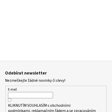
Z
á
Odebírat newsletter
p
Nezmeškejte žádné novinky či slevy!
a
t
E-mail
í
KLIKNUTÍM SOUHLASÍM s
obchodními
podmínkami,
reklamačním řádem a se zpracováním