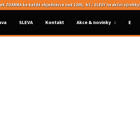
ek ZDARMA ke každé objednávce nad 1200,- kč / SLEVY na akční výrobky
ava
SLEVA
Kontakt
Akce & novinky
Elek
Co potřebujete najít?
HLEDAT
Doporučujeme