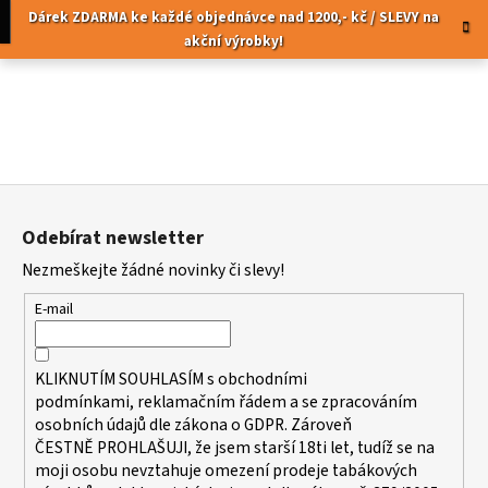
K
Přejít
pní
Menu
Dárek ZDARMA ke každé objednávce nad 1200,- kč / SLEVY na
na
o
akční výrobky!
obsah
Zpět
Zpět
š
í
C
k
o
p
Z
o
á
t
Odebírat newsletter
p
ř
Nezmeškejte žádné novinky či slevy!
a
e
t
b
E-mail
í
u
j
KLIKNUTÍM SOUHLASÍM s
obchodními
e
podmínkami,
reklamačním řádem a se zpracováním
t
osobních údajů dle zákona o
GDPR
. Zároveň
ČESTNĚ PROHLAŠUJI, že jsem starší 18ti let, tudíž se na
e
moji osobu nevztahuje omezení prodeje tabákových
n