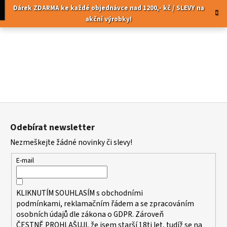
K
Přejít
pní
Menu
Dárek ZDARMA ke každé objednávce nad 1200,- kč / SLEVY na
na
o
akční výrobky!
obsah
Zpět
Zpět
š
í
C
k
o
p
o
t
Z
ř
á
Odebírat newsletter
e
p
Nezmeškejte žádné novinky či slevy!
b
a
u
t
E-mail
j
í
e
KLIKNUTÍM SOUHLASÍM s
obchodními
t
podmínkami,
reklamačním řádem a se zpracováním
e
osobních údajů dle zákona o
GDPR
. Zároveň
n
ČESTNĚ PROHLAŠUJI, že jsem starší 18ti let, tudíž se na