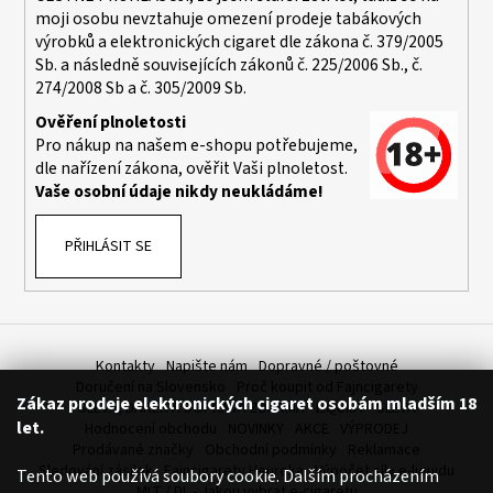
moji osobu nevztahuje omezení prodeje tabákových
a
výrobků a elektronických cigaret dle zákona č. 379/2005
j
Sb. a následně souvisejících zákonů č. 225/2006 Sb., č.
í
274/2008 Sb a č. 305/2009 Sb.
t
Ověření plnoletosti
?
Pro nákup na našem e-shopu potřebujeme,
dle nařízení zákona, ověřit Vaši plnoletost.
Vaše osobní údaje nikdy neukládáme!
PŘIHLÁSIT SE
HLEDAT
D
Kontakty
Napište nám
Dopravné / poštovné
o
Doručení na Slovensko
Proč koupit od Fajncigarety
p
Zákaz prodeje elektronických cigaret osobám mladším 18
SLEVA, DÁREK A DOPRAVA ZDARMA
LIQUIDY - SLEVA
o
let.
Hodnocení obchodu
NOVINKY
AKCE
VÝPRODEJ
r
Prodávané značky
Obchodní podmínky
Reklamace
u
Sledování zásilek
Fajncigarety Heureka
Výpočet síly e-liquidu
Tento web používá soubory cookie. Dalším procházením
MLT / DL - Jakou vybrat e-cigaretu