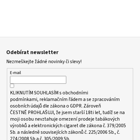
č
u
j
e
m
e
Z
á
Odebírat newsletter
ELF
p
BAR
Nezmeškejte žádné novinky či slevy!
a
ELFA
POD
t
E-mail
-
í
PŘEDNAPLNĚNÁ
CARTRIDGE
-
KLIKNUTÍM SOUHLASÍM s
obchodními
BLACKBERRY
podmínkami,
reklamačním řádem a se zpracováním
LEMON
osobních údajů dle zákona o
GDPR
. Zároveň
-
20MG
ČESTNĚ PROHLAŠUJI, že jsem starší 18ti let, tudíž se na
-
moji osobu nevztahuje omezení prodeje tabákových
2KS
výrobků a elektronických cigaret dle zákona č. 379/2005
189
Sb. a následně souvisejících zákonů č. 225/2006 Sb., č.
Kč
274/2008 Sb a č. 305/2009 Sb.