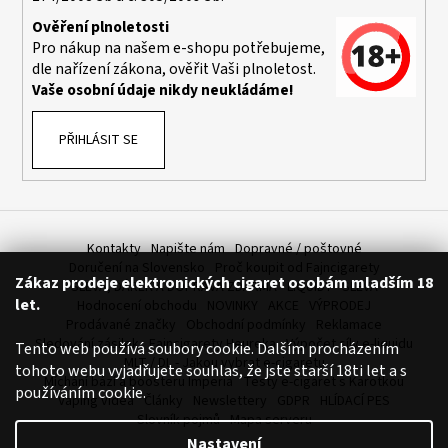
Původně:
225
Ověření plnoletosti
Kč
Pro nákup na našem e-shopu potřebujeme,
dle nařízení zákona, ověřit Vaši plnoletost.
Vaše osobní údaje nikdy neukládáme!
PŘIHLÁSIT SE
Kontakty
Napište nám
Dopravné / poštovné
Doručení na Slovensko
Proč koupit od Fajncigarety
Zákaz prodeje elektronických cigaret osobám mladším 18
SLEVA, DÁREK A DOPRAVA ZDARMA
LIQUIDY - SLEVA
let.
Hodnocení obchodu
NOVINKY
AKCE
VÝPRODEJ
Prodávané značky
Obchodní podmínky
Reklamace
Sledování zásilek
Fajncigarety Heureka
Výpočet síly e-liquidu
Tento web používá soubory cookie. Dalším procházením
MLT / DL - Jakou vybrat e-cigaretu
tohoto webu vyjadřujete souhlas, že jste starší 18ti let a s
Míchání bází a boosteru Imperia
Testy e-cigaret s Karotkou
používáním cookie.
Vaping videa
Články
Newslettery
GDPR
HLÍDACÍ PES
Slovník pojmů
Mapa serveru
Nastavení