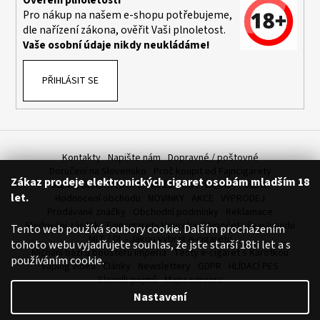
Pro nákup na našem e-shopu potřebujeme,
dle nařízení zákona, ověřit Vaši plnoletost.
Vaše osobní údaje nikdy neukládáme!
PŘIHLÁSIT SE
Kontakty
Napište nám
Dopravné / poštovné
Doručení na Slovensko
Proč koupit od Fajncigarety
Zákaz prodeje elektronických cigaret osobám mladším 18
SLEVA, DÁREK A DOPRAVA ZDARMA
LIQUIDY - SLEVA
let.
Hodnocení obchodu
NOVINKY
AKCE
VÝPRODEJ
Prodávané značky
Obchodní podmínky
Reklamace
Sledování zásilek
Fajncigarety Heureka
Výpočet síly e-liquidu
Tento web používá soubory cookie. Dalším procházením
MLT / DL - Jakou vybrat e-cigaretu
tohoto webu vyjadřujete souhlas, že jste starší 18ti let a s
Míchání bází a boosteru Imperia
Testy e-cigaret s Karotkou
používáním cookie.
Vaping videa
Články
Newslettery
GDPR
HLÍDACÍ PES
Slovník pojmů
Mapa serveru
Nastavení