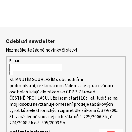
Z
á
Odebírat newsletter
p
Nezmeškejte žádné novinky či slevy!
a
t
E-mail
í
KLIKNUTÍM SOUHLASÍM s
obchodními
podmínkami,
reklamačním řádem a se zpracováním
osobních údajů dle zákona o
GDPR
. Zároveň
ČESTNĚ PROHLAŠUJI, že jsem starší 18ti let, tudíž se na
moji osobu nevztahuje omezení prodeje tabákových
výrobků a elektronických cigaret dle zákona č. 379/2005
Sb. a následně souvisejících zákonů č. 225/2006 Sb., č.
274/2008 Sb a č. 305/2009 Sb.
Ověření plnoletosti