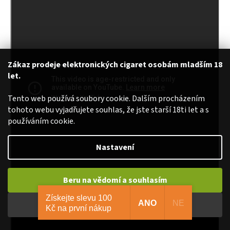
Zákaz prodeje elektronických cigaret osobám mladším 18
let.
Tento web používá soubory cookie. Dalším procházením
tohoto webu vyjadřujete souhlas, že jste starší 18ti let a s
používáním cookie.
Nastavení
Beru na vědomí a souhlasím
Získejte slevu 100
ANO
NE
Beru na vědomí a nesouhlasím
Kč na první nákup