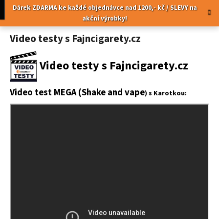
K
Přejít
pní
Menu
Dárek ZDARMA ke každé objednávce nad 1200,- kč / SLEVY na
na
o
akční výrobky!
obsah
Zpět
Zpět
š
Video testy s Fajncigarety.cz
í
C
k
Video testy s Fajncigarety.cz
o
p
o
Video test MEGA (
Shake and vape
) s Karotkou:
t
ř
e
b
u
j
e
t
e
n