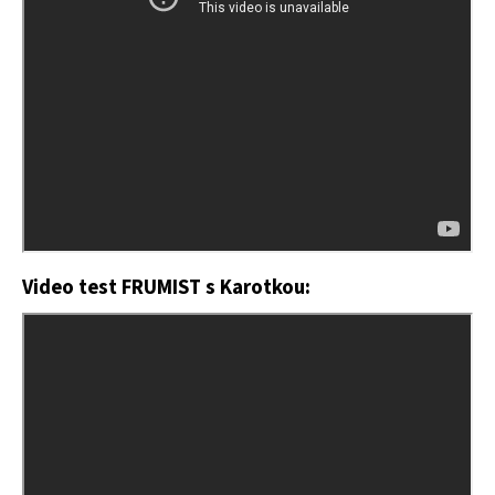
a
j
í
t
?
HLEDAT
Video test FRUMIST s Karotkou:
D
o
p
o
r
u