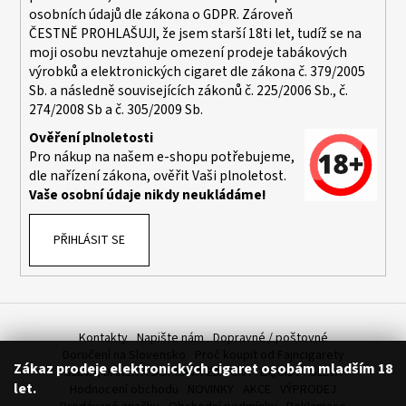
osobních údajů dle zákona o
GDPR
. Zároveň
ČESTNĚ PROHLAŠUJI, že jsem starší 18ti let, tudíž se na
moji osobu nevztahuje omezení prodeje tabákových
výrobků a elektronických cigaret dle zákona č. 379/2005
Sb. a následně souvisejících zákonů č. 225/2006 Sb., č.
274/2008 Sb a č. 305/2009 Sb.
Ověření plnoletosti
Pro nákup na našem e-shopu potřebujeme,
dle nařízení zákona, ověřit Vaši plnoletost.
Vaše osobní údaje nikdy neukládáme!
PŘIHLÁSIT SE
Kontakty
Napište nám
Dopravné / poštovné
Doručení na Slovensko
Proč koupit od Fajncigarety
Zákaz prodeje elektronických cigaret osobám mladším 18
SLEVA, DÁREK A DOPRAVA ZDARMA
LIQUIDY - SLEVA
let.
Hodnocení obchodu
NOVINKY
AKCE
VÝPRODEJ