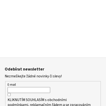
Z
á
Odebírat newsletter
p
Nezmeškejte žádné novinky či slevy!
a
t
E-mail
í
KLIKNUTÍM SOUHLASÍM s
obchodními
podmínkami,
reklamačním řádem a se zpracováním