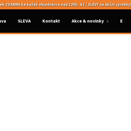
ek ZDARMA ke každé objednávce nad 1200,- kč / SLEVY na akční výrobky
ava
SLEVA
Kontakt
Akce & novinky
Elek
Co potřebujete najít?
HLEDAT
Doporučujeme