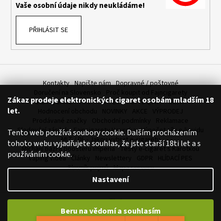
Vaše osobní údaje nikdy neukládáme!
PŘIHLÁSIT SE
Kontakty
Napište nám
Dopravné / poštovné
Doručení na Slovensko
Proč koupit od Fajncigarety
Zákaz prodeje elektronických cigaret osobám mladším 18
SLEVA, DÁREK A DOPRAVA ZDARMA
LIQUIDY - SLEVA
let.
Hodnocení obchodu
NOVINKY
AKCE
VÝPRODEJ
Prodávané značky
Obchodní podmínky
Reklamace
Sledování zásilek
Fajncigarety Heureka
Výpočet síly e-liquidu
Tento web používá soubory cookie. Dalším procházením
MLT / DL - Jakou vybrat e-cigaretu
tohoto webu vyjadřujete souhlas, že jste starší 18ti let a s
Míchání bází a boosteru Imperia
Testy e-cigaret s Karotkou
používáním cookie.
Vaping videa
Články
Newslettery
GDPR
HLÍDACÍ PES
Slovník pojmů
Mapa serveru
Nastavení
Vytvořil Shoptet
Beru na vědomí a souhlasím
Copyright 2026
FajnCigarety.cz - Elektronické cigarety za fajn