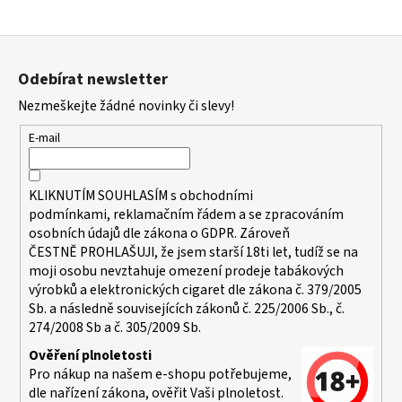
Z
á
Odebírat newsletter
p
Nezmeškejte žádné novinky či slevy!
a
t
E-mail
í
KLIKNUTÍM SOUHLASÍM s
obchodními
podmínkami,
reklamačním řádem a se zpracováním
osobních údajů dle zákona o
GDPR
. Zároveň
ČESTNĚ PROHLAŠUJI, že jsem starší 18ti let, tudíž se na
moji osobu nevztahuje omezení prodeje tabákových
výrobků a elektronických cigaret dle zákona č. 379/2005
Sb. a následně souvisejících zákonů č. 225/2006 Sb., č.
274/2008 Sb a č. 305/2009 Sb.
Ověření plnoletosti
Pro nákup na našem e-shopu potřebujeme,
dle nařízení zákona, ověřit Vaši plnoletost.