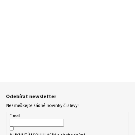
Z
á
Odebírat newsletter
p
Nezmeškejte žádné novinky či slevy!
a
t
E-mail
í