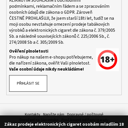
KLIKNUTÍM SOUHLASÍM s
obchodními
podmínkami,
reklamačním řádem a se zpracováním
osobních údajů dle zákona o
GDPR
. Zároveň
ČESTNĚ PROHLAŠUJI, že jsem starší 18ti let, tudíž se na
moji osobu nevztahuje omezení prodeje tabákových
výrobků a elektronických cigaret dle zákona č. 379/2005
Sb. a následně souvisejících zákonů č. 225/2006 Sb., č.
274/2008 Sb a č. 305/2009 Sb.
Ověření plnoletosti
Pro nákup na našem e-shopu potřebujeme,
dle nařízení zákona, ověřit Vaši plnoletost.
Vaše osobní údaje nikdy neukládáme!
PŘIHLÁSIT SE
Kontakty
Napište nám
Dopravné / poštovné
Doručení na Slovensko
Proč koupit od Fajncigarety
Zákaz prodeje elektronických cigaret osobám mladším 18
SLEVA, DÁREK A DOPRAVA ZDARMA
LIQUIDY - SLEVA