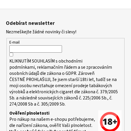
Z
á
Odebírat newsletter
p
Nezmeškejte žádné novinky či slevy!
a
t
E-mail
í
KLIKNUTÍM SOUHLASÍM s
obchodními
podmínkami,
reklamačním řádem a se zpracováním
osobních údajů dle zákona o
GDPR
. Zároveň
ČESTNĚ PROHLAŠUJI, že jsem starší 18ti let, tudíž se na
moji osobu nevztahuje omezení prodeje tabákových
výrobků a elektronických cigaret dle zákona č. 379/2005
Sb. a následně souvisejících zákonů č. 225/2006 Sb., č.
274/2008 Sb a č. 305/2009 Sb.
Ověření plnoletosti
Pro nákup na našem e-shopu potřebujeme,
dle nařízení zákona, ověřit Vaši plnoletost.