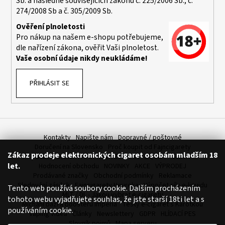
Sb. a následně souvisejících zákonů č. 225/2006 Sb., č.
274/2008 Sb a č. 305/2009 Sb.
Ověření plnoletosti
Pro nákup na našem e-shopu potřebujeme,
dle nařízení zákona, ověřit Vaši plnoletost.
Vaše osobní údaje nikdy neukládáme!
PŘIHLÁSIT SE
Kontakty
Napište nám
Dopravné / poštovné
Doručení na Slovensko
Proč koupit od Fajncigarety
Zákaz prodeje elektronických cigaret osobám mladším 18
SLEVA, DÁREK A DOPRAVA ZDARMA
LIQUIDY - SLEVA
let.
Hodnocení obchodu
NOVINKY
AKCE
VÝPRODEJ
Prodávané značky
Obchodní podmínky
Reklamace
Sledování zásilek
Fajncigarety Heureka
Výpočet síly e-liquidu
Tento web používá soubory cookie. Dalším procházením
MLT / DL - Jakou vybrat e-cigaretu
tohoto webu vyjadřujete souhlas, že jste starší 18ti let a s
Míchání bází a boosteru Imperia
Testy e-cigaret s Karotkou
používáním cookie.
Vaping videa
Články
Newslettery
GDPR
HLÍDACÍ PES
Slovník pojmů
Mapa serveru