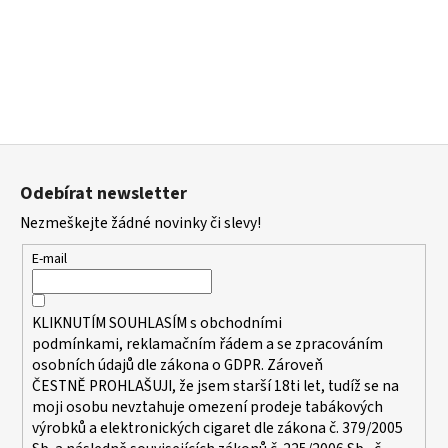
Původně:
225
Kč
Z
á
Odebírat newsletter
p
Nezmeškejte žádné novinky či slevy!
a
t
E-mail
í
KLIKNUTÍM SOUHLASÍM s
obchodními
podmínkami,
reklamačním řádem a se zpracováním
osobních údajů dle zákona o
GDPR
. Zároveň
ČESTNĚ PROHLAŠUJI, že jsem starší 18ti let, tudíž se na
moji osobu nevztahuje omezení prodeje tabákových
výrobků a elektronických cigaret dle zákona č. 379/2005