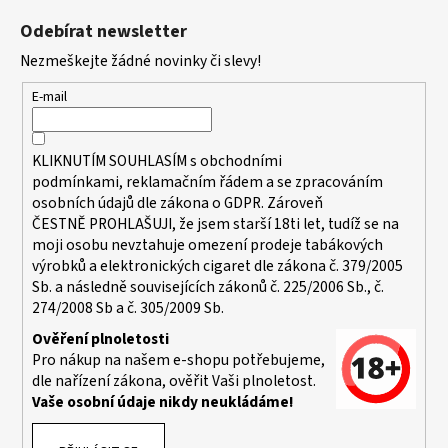
á
a
Odebírat newsletter
p
j
Nezmeškejte žádné novinky či slevy!
a
í
t
t
E-mail
í
?
KLIKNUTÍM SOUHLASÍM s
obchodními
podmínkami,
reklamačním řádem a se zpracováním
osobních údajů dle zákona o
GDPR
. Zároveň
ČESTNĚ PROHLAŠUJI, že jsem starší 18ti let, tudíž se na
HLEDAT
moji osobu nevztahuje omezení prodeje tabákových
výrobků a elektronických cigaret dle zákona č. 379/2005
Sb. a následně souvisejících zákonů č. 225/2006 Sb., č.
274/2008 Sb a č. 305/2009 Sb.
D
o
Ověření plnoletosti
Pro nákup na našem e-shopu potřebujeme,
p
dle nařízení zákona, ověřit Vaši plnoletost.
o
Vaše osobní údaje nikdy neukládáme!
r
u