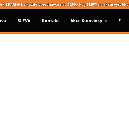
ek ZDARMA ke každé objednávce nad 1200,- kč / SLEVY na akční výrobky
ava
SLEVA
Kontakt
Akce & novinky
Elek
Co potřebujete najít?
HLEDAT
Doporučujeme