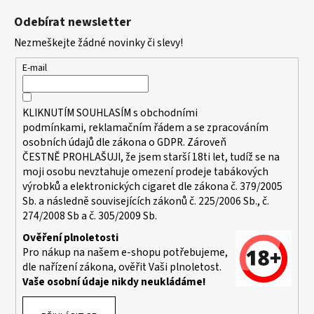
á
a
Odebírat newsletter
p
j
Nezmeškejte žádné novinky či slevy!
a
í
t
t
E-mail
í
?
KLIKNUTÍM SOUHLASÍM s
obchodními
podmínkami,
reklamačním řádem a se zpracováním
osobních údajů dle zákona o
GDPR
. Zároveň
ČESTNĚ PROHLAŠUJI, že jsem starší 18ti let, tudíž se na
HLEDAT
moji osobu nevztahuje omezení prodeje tabákových
výrobků a elektronických cigaret dle zákona č. 379/2005
Sb. a následně souvisejících zákonů č. 225/2006 Sb., č.
274/2008 Sb a č. 305/2009 Sb.
D
o
Ověření plnoletosti
p
Pro nákup na našem e-shopu potřebujeme,
dle nařízení zákona, ověřit Vaši plnoletost.
o
Vaše osobní údaje nikdy neukládáme!
r
u