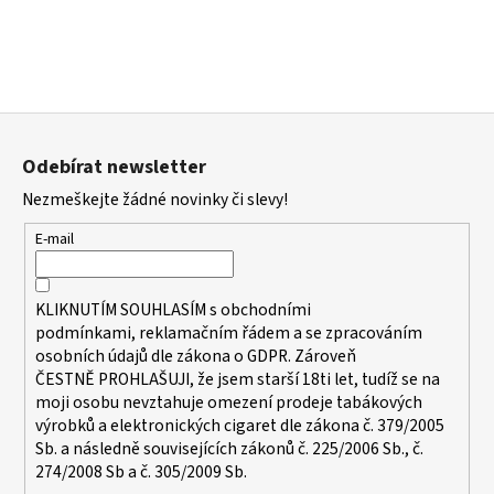
Z
á
Odebírat newsletter
p
Nezmeškejte žádné novinky či slevy!
a
t
E-mail
í
KLIKNUTÍM SOUHLASÍM s
obchodními
podmínkami,
reklamačním řádem a se zpracováním
osobních údajů dle zákona o
GDPR
. Zároveň
ČESTNĚ PROHLAŠUJI, že jsem starší 18ti let, tudíž se na
moji osobu nevztahuje omezení prodeje tabákových
výrobků a elektronických cigaret dle zákona č. 379/2005
Sb. a následně souvisejících zákonů č. 225/2006 Sb., č.
274/2008 Sb a č. 305/2009 Sb.