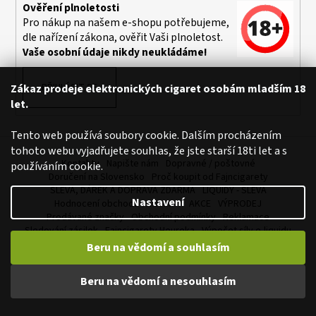
Ověření plnoletosti
Pro nákup na našem e-shopu potřebujeme,
dle nařízení zákona, ověřit Vaši plnoletost.
Vaše osobní údaje nikdy neukládáme!
PŘIHLÁSIT SE
Zákaz prodeje elektronických cigaret osobám mladším 18
let.
Tento web používá soubory cookie. Dalším procházením
tohoto webu vyjadřujete souhlas, že jste starší 18ti let a s
Kontakty
Napište nám
Dopravné / poštovné
používáním cookie.
Doručení na Slovensko
Proč koupit od Fajncigarety
SLEVA, DÁREK A DOPRAVA ZDARMA
LIQUIDY - SLEVA
Nastavení
Hodnocení obchodu
NOVINKY
AKCE
VÝPRODEJ
Prodávané značky
Obchodní podmínky
Reklamace
Sledování zásilek
Fajncigarety Heureka
Výpočet síly e-liquidu
MLT / DL - Jakou vybrat e-cigaretu
Beru na vědomí a souhlasím
Míchání bází a boosteru Imperia
Testy e-cigaret s Karotkou
Vaping videa
Články
Newslettery
GDPR
HLÍDACÍ PES
Beru na vědomí a nesouhlasím
Slovník pojmů
Mapa serveru