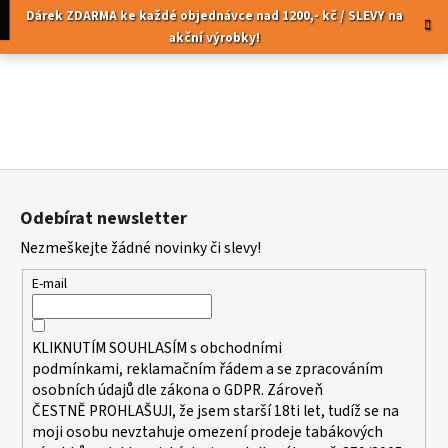
K
Přejít
pní
Menu
Dárek ZDARMA ke každé objednávce nad 1200,- kč / SLEVY na
na
o
akční výrobky!
obsah
Zpět
Zpět
š
í
C
k
o
p
Z
o
á
t
Odebírat newsletter
p
ř
Nezmeškejte žádné novinky či slevy!
a
e
t
b
E-mail
í
u
j
KLIKNUTÍM SOUHLASÍM s
obchodními
e
podmínkami,
reklamačním řádem a se zpracováním
t
osobních údajů dle zákona o
GDPR
. Zároveň
ČESTNĚ PROHLAŠUJI, že jsem starší 18ti let, tudíž se na
e
moji osobu nevztahuje omezení prodeje tabákových
n