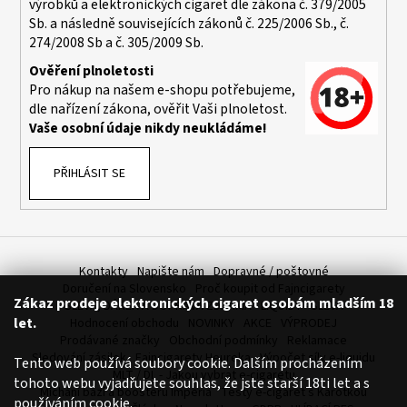
výrobků a elektronických cigaret dle zákona č. 379/2005
a
Sb. a následně souvisejících zákonů č. 225/2006 Sb., č.
j
274/2008 Sb a č. 305/2009 Sb.
í
Ověření plnoletosti
t
Pro nákup na našem e-shopu potřebujeme,
dle nařízení zákona, ověřit Vaši plnoletost.
?
Vaše osobní údaje nikdy neukládáme!
PŘIHLÁSIT SE
HLEDAT
Kontakty
Napište nám
Dopravné / poštovné
D
Doručení na Slovensko
Proč koupit od Fajncigarety
Zákaz prodeje elektronických cigaret osobám mladším 18
o
SLEVA, DÁREK A DOPRAVA ZDARMA
LIQUIDY - SLEVA
let.
Hodnocení obchodu
NOVINKY
AKCE
VÝPRODEJ
p
Prodávané značky
Obchodní podmínky
Reklamace
o
Sledování zásilek
Fajncigarety Heureka
Výpočet síly e-liquidu
Tento web používá soubory cookie. Dalším procházením
r
MLT / DL - Jakou vybrat e-cigaretu
tohoto webu vyjadřujete souhlas, že jste starší 18ti let a s
u
Míchání bází a boosteru Imperia
Testy e-cigaret s Karotkou
používáním cookie.