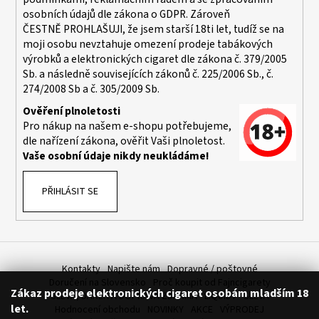
osobních údajů dle zákona o
GDPR
. Zároveň
ČESTNĚ PROHLAŠUJI, že jsem starší 18ti let, tudíž se na
moji osobu nevztahuje omezení prodeje tabákových
výrobků a elektronických cigaret dle zákona č. 379/2005
Sb. a následně souvisejících zákonů č. 225/2006 Sb., č.
274/2008 Sb a č. 305/2009 Sb.
Ověření plnoletosti
Pro nákup na našem e-shopu potřebujeme,
dle nařízení zákona, ověřit Vaši plnoletost.
Vaše osobní údaje nikdy neukládáme!
PŘIHLÁSIT SE
Kontakty
Napište nám
Dopravné / poštovné
Doručení na Slovensko
Proč koupit od Fajncigarety
Zákaz prodeje elektronických cigaret osobám mladším 18
SLEVA, DÁREK A DOPRAVA ZDARMA
LIQUIDY - SLEVA
let.
Hodnocení obchodu
NOVINKY
AKCE
VÝPRODEJ