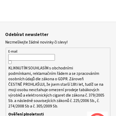
Z
á
Odebírat newsletter
p
Nezmeškejte žádné novinky či slevy!
a
t
E-mail
í
KLIKNUTÍM SOUHLASÍM s
obchodními
podmínkami,
reklamačním řádem a se zpracováním
osobních údajů dle zákona o
GDPR
. Zároveň
ČESTNĚ PROHLAŠUJI, že jsem starší 18ti let, tudíž se na
moji osobu nevztahuje omezení prodeje tabákových
výrobků a elektronických cigaret dle zákona č. 379/2005
Sb. a následně souvisejících zákonů č. 225/2006 Sb., č.
274/2008 Sb a č. 305/2009 Sb.
Ověření plnoletosti