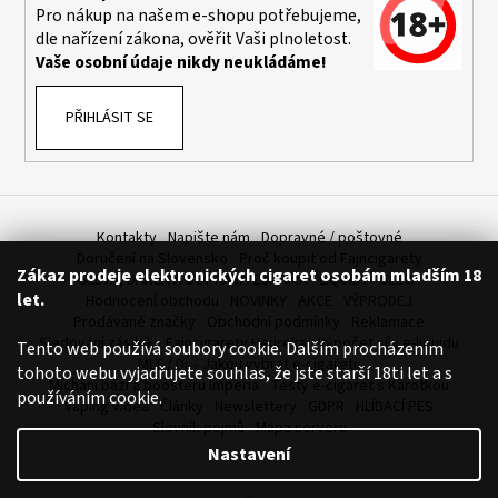
Pro nákup na našem e-shopu potřebujeme,
dle nařízení zákona, ověřit Vaši plnoletost.
Vaše osobní údaje nikdy neukládáme!
PŘIHLÁSIT SE
Kontakty
Napište nám
Dopravné / poštovné
Doručení na Slovensko
Proč koupit od Fajncigarety
Zákaz prodeje elektronických cigaret osobám mladším 18
SLEVA, DÁREK A DOPRAVA ZDARMA
LIQUIDY - SLEVA
let.
Hodnocení obchodu
NOVINKY
AKCE
VÝPRODEJ
Prodávané značky
Obchodní podmínky
Reklamace
Sledování zásilek
Fajncigarety Heureka
Výpočet síly e-liquidu
Tento web používá soubory cookie. Dalším procházením
MLT / DL - Jakou vybrat e-cigaretu
tohoto webu vyjadřujete souhlas, že jste starší 18ti let a s
Míchání bází a boosteru Imperia
Testy e-cigaret s Karotkou
používáním cookie.
Vaping videa
Články
Newslettery
GDPR
HLÍDACÍ PES
Slovník pojmů
Mapa serveru
Nastavení