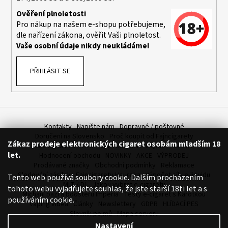
č
u
Ověření plnoletosti
j
Pro nákup na našem e-shopu potřebujeme,
e
dle nařízení zákona, ověřit Vaši plnoletost.
m
Vaše osobní údaje nikdy neukládáme!
e
PŘIHLÁSIT SE
JOYETECH
BF
SS316
ATOMIZER
0,6OHM
Kontakty
Napište nám
Dopravné / poštovné
57
Doručení na Slovensko
Proč koupit od Fajncigarety
Zákaz prodeje elektronických cigaret osobám mladším 18
Kč
SLEVA, DÁREK A DOPRAVA ZDARMA
LIQUIDY - SLEVA
let.
Hodnocení obchodu
NOVINKY
AKCE
VÝPRODEJ
Prodávané značky
Obchodní podmínky
Reklamace
Sledování zásilek
Fajncigarety Heureka
Výpočet síly e-liquidu
Tento web používá soubory cookie. Dalším procházením
MLT / DL - Jakou vybrat e-cigaretu
tohoto webu vyjadřujete souhlas, že jste starší 18ti let a s
Míchání bází a boosteru Imperia
Testy e-cigaret s Karotkou
používáním cookie.
Vaping videa
Články
Newslettery
GDPR
HLÍDACÍ PES
Slovník pojmů
Mapa serveru
Nastavení