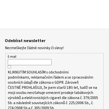
a
j
í
t
?
Z
á
Odebírat newsletter
p
Nezmeškejte žádné novinky či slevy!
a
t
HLEDAT
E-mail
í
KLIKNUTÍM SOUHLASÍM s
obchodními
D
podmínkami,
reklamačním řádem a se zpracováním
o
osobních údajů dle zákona o
GDPR
. Zároveň
ČESTNĚ PROHLAŠUJI, že jsem starší 18ti let, tudíž se na
p
moji osobu nevztahuje omezení prodeje tabákových
o
výrobků a elektronických cigaret dle zákona č. 379/2005
r
Sb. a následně souvisejících zákonů č. 225/2006 Sb., č.
u
274/2008 Sb a č. 305/2009 Sb.