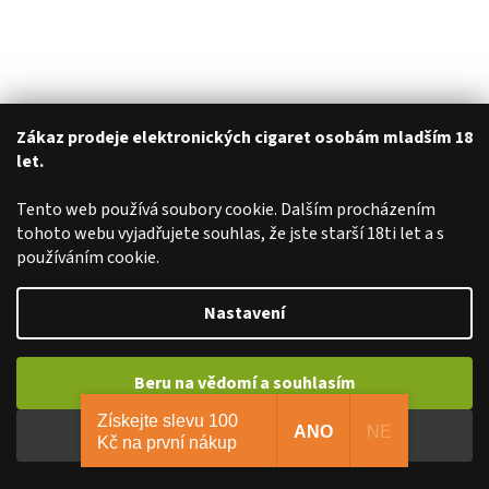
Zákaz prodeje elektronických cigaret osobám mladším 18
let.
Tento web používá soubory cookie. Dalším procházením
tohoto webu vyjadřujete souhlas, že jste starší 18ti let a s
používáním cookie.
Nastavení
Beru na vědomí a souhlasím
Získejte slevu 100
ANO
NE
Beru na vědomí a nesouhlasím
Kč na první nákup