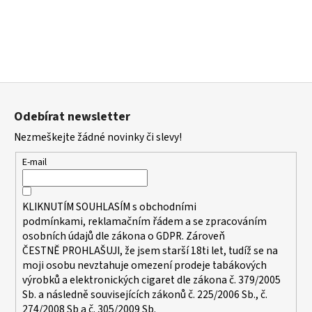
a
j
í
t
?
Z
á
Odebírat newsletter
p
Nezmeškejte žádné novinky či slevy!
a
t
HLEDAT
E-mail
í
KLIKNUTÍM SOUHLASÍM s
obchodními
D
podmínkami,
reklamačním řádem a se zpracováním
o
osobních údajů dle zákona o
GDPR
. Zároveň
ČESTNĚ PROHLAŠUJI, že jsem starší 18ti let, tudíž se na
p
moji osobu nevztahuje omezení prodeje tabákových
o
výrobků a elektronických cigaret dle zákona č. 379/2005
r
Sb. a následně souvisejících zákonů č. 225/2006 Sb., č.
u
274/2008 Sb a č. 305/2009 Sb.