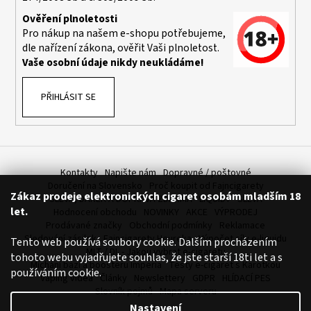
č
u
Ověření plnoletosti
j
Pro nákup na našem e-shopu potřebujeme,
e
dle nařízení zákona, ověřit Vaši plnoletost.
m
Vaše osobní údaje nikdy neukládáme!
e
PŘIHLÁSIT SE
ELF
BAR
ELFA
POD
-
Kontakty
Napište nám
Dopravné / poštovné
PŘEDNAPLNĚNÁ
Doručení na Slovensko
Proč koupit od Fajncigarety
CARTRIDGE
Zákaz prodeje elektronických cigaret osobám mladším 18
SLEVA, DÁREK A DOPRAVA ZDARMA
LIQUIDY - SLEVA
-
let.
Hodnocení obchodu
NOVINKY
AKCE
VÝPRODEJ
MANGO
-
Prodávané značky
Obchodní podmínky
Reklamace
20MG
Sledování zásilek
Fajncigarety Heureka
Výpočet síly e-liquidu
Tento web používá soubory cookie. Dalším procházením
-
MLT / DL - Jakou vybrat e-cigaretu
tohoto webu vyjadřujete souhlas, že jste starší 18ti let a s
2KS
Míchání bází a boosteru Imperia
Testy e-cigaret s Karotkou
používáním cookie.
Vaping videa
Články
Newslettery
GDPR
HLÍDACÍ PES
189
Kč
Slovník pojmů
Mapa serveru
Původně:
Nastavení