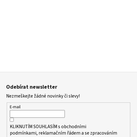
Z
á
Odebírat newsletter
p
Nezmeškejte žádné novinky či slevy!
a
t
E-mail
í
KLIKNUTÍM SOUHLASÍM s
obchodními
podmínkami,
reklamačním řádem a se zpracováním