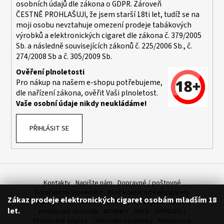
osobních údajů dle zákona o
GDPR
. Zároveň
ČESTNĚ PROHLAŠUJI, že jsem starší 18ti let, tudíž se na
moji osobu nevztahuje omezení prodeje tabákových
výrobků a elektronických cigaret dle zákona č. 379/2005
Sb. a následně souvisejících zákonů č. 225/2006 Sb., č.
274/2008 Sb a č. 305/2009 Sb.
Ověření plnoletosti
Pro nákup na našem e-shopu potřebujeme,
dle nařízení zákona, ověřit Vaši plnoletost.
Vaše osobní údaje nikdy neukládáme!
PŘIHLÁSIT SE
Kontakty
Napište nám
Dopravné / poštovné
Doručení na Slovensko
Proč koupit od Fajncigarety
Zákaz prodeje elektronických cigaret osobám mladším 18
SLEVA, DÁREK A DOPRAVA ZDARMA
LIQUIDY - SLEVA
let.
Hodnocení obchodu
NOVINKY
AKCE
VÝPRODEJ
Prodávané značky
Obchodní podmínky
Reklamace