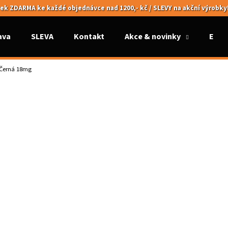
ek ZDARMA ke každé objednávce nad 1200,- kč / SLEVY na akční výrobky
ava
SLEVA
Kontakt
Akce & novinky
Elek
Co potřebujete najít?
Černá 18mg
HLEDAT
Doporučujeme