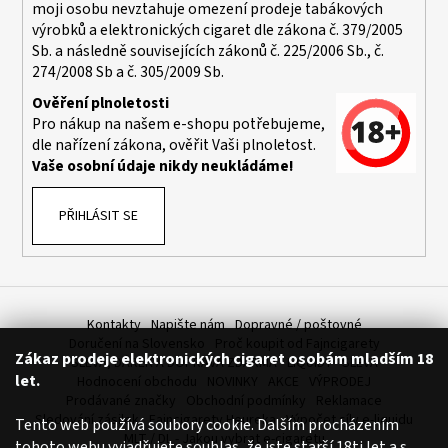
č
moji osobu nevztahuje omezení prodeje tabákových
u
výrobků a elektronických cigaret dle zákona č. 379/2005
j
Sb. a následně souvisejících zákonů č. 225/2006 Sb., č.
e
274/2008 Sb a č. 305/2009 Sb.
m
Ověření plnoletosti
e
Pro nákup na našem e-shopu potřebujeme,
dle nařízení zákona, ověřit Vaši plnoletost.
Vaše osobní údaje nikdy neukládáme!
ELF
BAR
ELFA
PŘIHLÁSIT SE
POD
-
PŘEDNAPLNĚNÁ
CARTRIDGE
-
APPLE
PEACH
Kontakty
Napište nám
Dopravné / poštovné
-
Doručení na Slovensko
Proč koupit od Fajncigarety
20MG
Zákaz prodeje elektronických cigaret osobám mladším 18
SLEVA, DÁREK A DOPRAVA ZDARMA
LIQUIDY - SLEVA
-
let.
Hodnocení obchodu
NOVINKY
AKCE
VÝPRODEJ
2KS
Prodávané značky
Obchodní podmínky
Reklamace
189
Sledování zásilek
Fajncigarety Heureka
Výpočet síly e-liquidu
Tento web používá soubory cookie. Dalším procházením
Kč
MLT / DL - Jakou vybrat e-cigaretu
tohoto webu vyjadřujete souhlas, že jste starší 18ti let a s