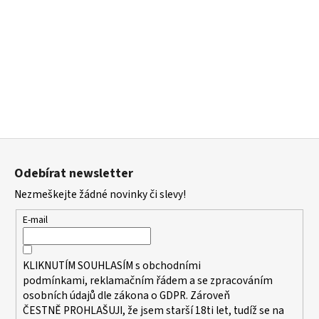
a
j
í
t
?
Z
á
HLEDAT
Odebírat newsletter
p
Nezmeškejte žádné novinky či slevy!
a
t
E-mail
D
í
o
p
KLIKNUTÍM SOUHLASÍM s
obchodními
o
podmínkami,
reklamačním řádem a se zpracováním
r
osobních údajů dle zákona o
GDPR
. Zároveň
u
ČESTNĚ PROHLAŠUJI, že jsem starší 18ti let, tudíž se na