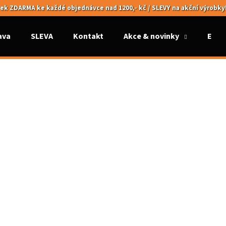
ek ZDARMA ke každé objednávce nad 1200,- kč / SLEVY na akční výrobky
ava
SLEVA
Kontakt
Akce & novinky
Elek
Co potřebujete najít?
HLEDAT
Doporučujeme