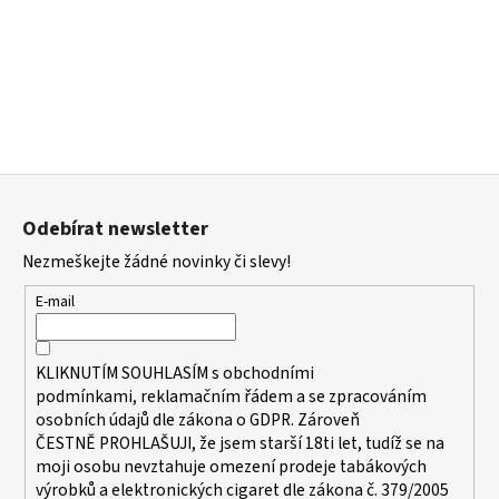
a
j
í
t
?
Z
á
Odebírat newsletter
p
HLEDAT
Nezmeškejte žádné novinky či slevy!
a
t
E-mail
í
D
KLIKNUTÍM SOUHLASÍM s
obchodními
o
podmínkami,
reklamačním řádem a se zpracováním
p
osobních údajů dle zákona o
GDPR
. Zároveň
o
ČESTNĚ PROHLAŠUJI, že jsem starší 18ti let, tudíž se na
r
moji osobu nevztahuje omezení prodeje tabákových
u
výrobků a elektronických cigaret dle zákona č. 379/2005