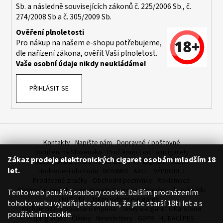
č
Sb. a následně souvisejících zákonů č. 225/2006 Sb., č.
u
274/2008 Sb a č. 305/2009 Sb.
j
Ověření plnoletosti
e
Pro nákup na našem e-shopu potřebujeme,
m
dle nařízení zákona, ověřit Vaši plnoletost.
e
Vaše osobní údaje nikdy neukládáme!
ELF
PŘIHLÁSIT SE
BAR
ELFA
POD
-
PŘEDNAPLNĚNÁ
CARTRIDGE
Kontakty
Napište nám
Dopravné / poštovné
-
Doručení na Slovensko
Proč koupit od Fajncigarety
MANGO
Zákaz prodeje elektronických cigaret osobám mladším 18
-
SLEVA, DÁREK A DOPRAVA ZDARMA
LIQUIDY - SLEVA
20MG
let.
Hodnocení obchodu
NOVINKY
AKCE
VÝPRODEJ
-
Prodávané značky
Obchodní podmínky
Reklamace
2KS
Sledování zásilek
Fajncigarety Heureka
Výpočet síly e-liquidu
Tento web používá soubory cookie. Dalším procházením
MLT / DL - Jakou vybrat e-cigaretu
189
tohoto webu vyjadřujete souhlas, že jste starší 18ti let a s
Kč
Míchání bází a boosteru Imperia
Testy e-cigaret s Karotkou
používáním cookie.
Původně:
Vaping videa
Články
Newslettery
GDPR
HLÍDACÍ PES