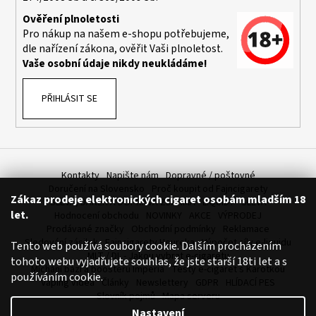
č
u
Ověření plnoletosti
j
Pro nákup na našem e-shopu potřebujeme,
e
dle nařízení zákona, ověřit Vaši plnoletost.
m
Vaše osobní údaje nikdy neukládáme!
e
PŘIHLÁSIT SE
ELF
BAR
ELFA
POD
-
Kontakty
Napište nám
Dopravné / poštovné
PŘEDNAPLNĚNÁ
Doručení na Slovensko
Proč koupit od Fajncigarety
CARTRIDGE
Zákaz prodeje elektronických cigaret osobám mladším 18
SLEVA, DÁREK A DOPRAVA ZDARMA
LIQUIDY - SLEVA
-
let.
Hodnocení obchodu
NOVINKY
AKCE
VÝPRODEJ
BLACKBERRY
LEMON
Prodávané značky
Obchodní podmínky
Reklamace
-
Sledování zásilek
Fajncigarety Heureka
Výpočet síly e-liquidu
Tento web používá soubory cookie. Dalším procházením
20MG
MLT / DL - Jakou vybrat e-cigaretu
tohoto webu vyjadřujete souhlas, že jste starší 18ti let a s
-
Míchání bází a boosteru Imperia
Testy e-cigaret s Karotkou
2KS
používáním cookie.
Vaping videa
Články
Newslettery
GDPR
HLÍDACÍ PES
189
Slovník pojmů
Mapa serveru
Kč
Nastavení