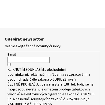
a
j
í
t
?
Z
á
Odebírat newsletter
p
Nezmeškejte žádné novinky či slevy!
a
t
HLEDAT
E-mail
í
KLIKNUTÍM SOUHLASÍM s
obchodními
D
podmínkami,
reklamačním řádem a se zpracováním
o
osobních údajů dle zákona o
GDPR
. Zároveň
ČESTNĚ PROHLAŠUJI, že jsem starší 18ti let, tudíž se na
p
moji osobu nevztahuje omezení prodeje tabákových
o
výrobků a elektronických cigaret dle zákona č. 379/2005
r
Sb. a následně souvisejících zákonů č. 225/2006 Sb., č.
u
274/2008 Sb a č. 305/2009 Sb.