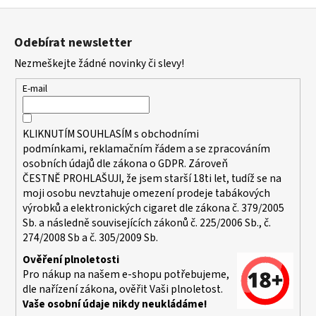
Z
á
Odebírat newsletter
p
Nezmeškejte žádné novinky či slevy!
a
t
E-mail
í
KLIKNUTÍM SOUHLASÍM s
obchodními
podmínkami,
reklamačním řádem a se zpracováním
osobních údajů dle zákona o
GDPR
. Zároveň
ČESTNĚ PROHLAŠUJI, že jsem starší 18ti let, tudíž se na
moji osobu nevztahuje omezení prodeje tabákových
výrobků a elektronických cigaret dle zákona č. 379/2005
Sb. a následně souvisejících zákonů č. 225/2006 Sb., č.
274/2008 Sb a č. 305/2009 Sb.
Ověření plnoletosti
Pro nákup na našem e-shopu potřebujeme,
dle nařízení zákona, ověřit Vaši plnoletost.
Vaše osobní údaje nikdy neukládáme!