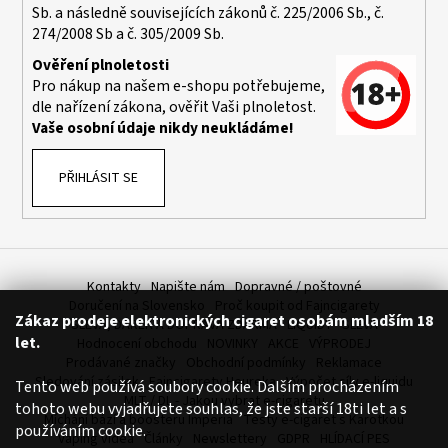
č
Sb. a následně souvisejících zákonů č. 225/2006 Sb., č.
u
274/2008 Sb a č. 305/2009 Sb.
j
Ověření plnoletosti
e
Pro nákup na našem e-shopu potřebujeme,
m
dle nařízení zákona, ověřit Vaši plnoletost.
e
Vaše osobní údaje nikdy neukládáme!
ELF
PŘIHLÁSIT SE
BAR
ELFA
POD
-
PŘEDNAPLNĚNÁ
CARTRIDGE
Kontakty
Napište nám
Dopravné / poštovné
-
Doručení na Slovensko
Proč koupit od Fajncigarety
WATERMELON
Zákaz prodeje elektronických cigaret osobám mladším 18
-
SLEVA, DÁREK A DOPRAVA ZDARMA
LIQUIDY - SLEVA
20MG
let.
Hodnocení obchodu
NOVINKY
AKCE
VÝPRODEJ
-
Prodávané značky
Obchodní podmínky
Reklamace
2KS
Sledování zásilek
Fajncigarety Heureka
Výpočet síly e-liquidu
Tento web používá soubory cookie. Dalším procházením
MLT / DL - Jakou vybrat e-cigaretu
189
tohoto webu vyjadřujete souhlas, že jste starší 18ti let a s
Kč
Míchání bází a boosteru Imperia
Testy e-cigaret s Karotkou
používáním cookie.
Původně:
Vaping videa
Články
Newslettery
GDPR
HLÍDACÍ PES