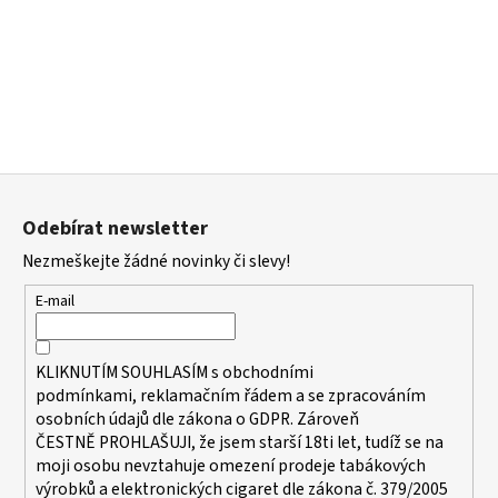
a
j
í
t
?
Z
á
Odebírat newsletter
p
HLEDAT
Nezmeškejte žádné novinky či slevy!
a
t
E-mail
í
D
KLIKNUTÍM SOUHLASÍM s
obchodními
o
podmínkami,
reklamačním řádem a se zpracováním
p
osobních údajů dle zákona o
GDPR
. Zároveň
o
ČESTNĚ PROHLAŠUJI, že jsem starší 18ti let, tudíž se na
r
moji osobu nevztahuje omezení prodeje tabákových
u
výrobků a elektronických cigaret dle zákona č. 379/2005