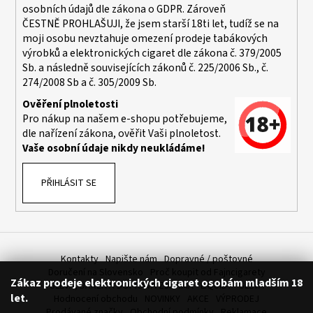
osobních údajů dle zákona o
GDPR
. Zároveň
ČESTNĚ PROHLAŠUJI, že jsem starší 18ti let, tudíž se na
moji osobu nevztahuje omezení prodeje tabákových
výrobků a elektronických cigaret dle zákona č. 379/2005
Sb. a následně souvisejících zákonů č. 225/2006 Sb., č.
274/2008 Sb a č. 305/2009 Sb.
Ověření plnoletosti
Pro nákup na našem e-shopu potřebujeme,
dle nařízení zákona, ověřit Vaši plnoletost.
Vaše osobní údaje nikdy neukládáme!
PŘIHLÁSIT SE
Kontakty
Napište nám
Dopravné / poštovné
Doručení na Slovensko
Proč koupit od Fajncigarety
Zákaz prodeje elektronických cigaret osobám mladším 18
SLEVA, DÁREK A DOPRAVA ZDARMA
LIQUIDY - SLEVA
let.
Hodnocení obchodu
NOVINKY
AKCE
VÝPRODEJ
Prodávané značky
Obchodní podmínky
Reklamace