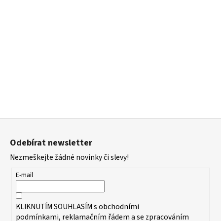
Z
á
Odebírat newsletter
p
Nezmeškejte žádné novinky či slevy!
a
t
E-mail
í
KLIKNUTÍM SOUHLASÍM s
obchodními
podmínkami,
reklamačním řádem a se zpracováním