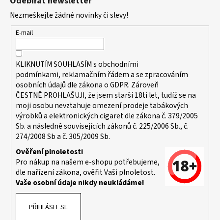
Odebírat newsletter
p
Nezmeškejte žádné novinky či slevy!
a
t
E-mail
í
KLIKNUTÍM SOUHLASÍM s
obchodními
podmínkami,
reklamačním řádem a se zpracováním
osobních údajů dle zákona o
GDPR
. Zároveň
ČESTNĚ PROHLAŠUJI, že jsem starší 18ti let, tudíž se na
moji osobu nevztahuje omezení prodeje tabákových
výrobků a elektronických cigaret dle zákona č. 379/2005
Sb. a následně souvisejících zákonů č. 225/2006 Sb., č.
274/2008 Sb a č. 305/2009 Sb.
Ověření plnoletosti
Pro nákup na našem e-shopu potřebujeme,
dle nařízení zákona, ověřit Vaši plnoletost.
Vaše osobní údaje nikdy neukládáme!
PŘIHLÁSIT SE