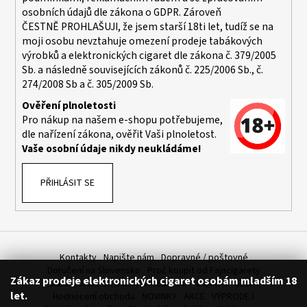
osobních údajů dle zákona o
GDPR
. Zároveň
ČESTNĚ PROHLAŠUJI, že jsem starší 18ti let, tudíž se na
moji osobu nevztahuje omezení prodeje tabákových
výrobků a elektronických cigaret dle zákona č. 379/2005
Sb. a následně souvisejících zákonů č. 225/2006 Sb., č.
274/2008 Sb a č. 305/2009 Sb.
Ověření plnoletosti
Pro nákup na našem e-shopu potřebujeme,
dle nařízení zákona, ověřit Vaši plnoletost.
Vaše osobní údaje nikdy neukládáme!
PŘIHLÁSIT SE
Kontakty
Napište nám
Dopravné / poštovné
Doručení na Slovensko
Proč koupit od Fajncigarety
Zákaz prodeje elektronických cigaret osobám mladším 18
SLEVA, DÁREK A DOPRAVA ZDARMA
LIQUIDY - SLEVA
let.
Hodnocení obchodu
NOVINKY
AKCE
VÝPRODEJ