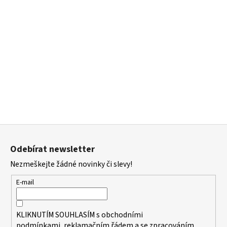
Z
á
Odebírat newsletter
p
Nezmeškejte žádné novinky či slevy!
a
t
E-mail
í
KLIKNUTÍM SOUHLASÍM s
obchodními
podmínkami,
reklamačním řádem a se zpracováním