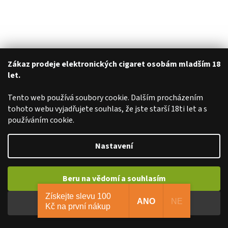
Zákaz prodeje elektronických cigaret osobám mladším 18
let.
Tento web používá soubory cookie. Dalším procházením
tohoto webu vyjadřujete souhlas, že jste starší 18ti let a s
používáním cookie.
Nastavení
Beru na vědomí a souhlasím
Získejte slevu 100
ANO
NE
Beru na vědomí a nesouhlasím
Kč na první nákup