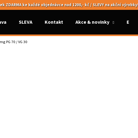
ek ZDARMA ke každé objednávce nad 1200,- kč / SLEVY na akční výrobky
ava
SLEVA
Kontakt
Akce & novinky
Elek
Co potřebujete najít?
0mg PG 70 / VG 30
HLEDAT
Doporučujeme