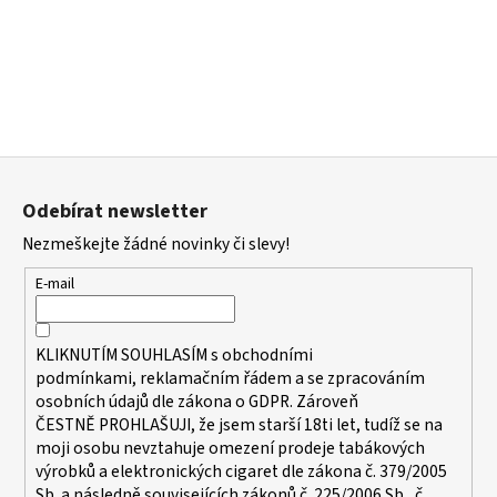
a
j
í
t
?
Z
á
Odebírat newsletter
p
Nezmeškejte žádné novinky či slevy!
a
HLEDAT
t
E-mail
í
D
KLIKNUTÍM SOUHLASÍM s
obchodními
o
podmínkami,
reklamačním řádem a se zpracováním
p
osobních údajů dle zákona o
GDPR
. Zároveň
o
ČESTNĚ PROHLAŠUJI, že jsem starší 18ti let, tudíž se na
moji osobu nevztahuje omezení prodeje tabákových
r
výrobků a elektronických cigaret dle zákona č. 379/2005
u
Sb. a následně souvisejících zákonů č. 225/2006 Sb., č.