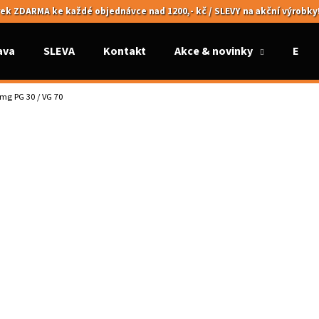
ek ZDARMA ke každé objednávce nad 1200,- kč / SLEVY na akční výrobky
ava
SLEVA
Kontakt
Akce & novinky
Elek
Co potřebujete najít?
2mg PG 30 / VG 70
HLEDAT
Doporučujeme