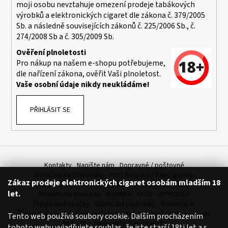
č
moji osobu nevztahuje omezení prodeje tabákových
u
výrobků a elektronických cigaret dle zákona č. 379/2005
j
Sb. a následně souvisejících zákonů č. 225/2006 Sb., č.
e
274/2008 Sb a č. 305/2009 Sb.
m
Ověření plnoletosti
e
Pro nákup na našem e-shopu potřebujeme,
dle nařízení zákona, ověřit Vaši plnoletost.
Vaše osobní údaje nikdy neukládáme!
BÁZE
FIFTY
BOOSTER
PŘIHLÁSIT SE
IMPERIA
5X10ML
20MG
649
Kč
Kontakty
Napište nám
Dopravné / poštovné
Doručení na Slovensko
Proč koupit od Fajncigarety
Zákaz prodeje elektronických cigaret osobám mladším 18
SLEVA, DÁREK A DOPRAVA ZDARMA
LIQUIDY - SLEVA
let.
Hodnocení obchodu
NOVINKY
AKCE
VÝPRODEJ
Prodávané značky
Obchodní podmínky
Reklamace
Sledování zásilek
Fajncigarety Heureka
Výpočet síly e-liquidu
Tento web používá soubory cookie. Dalším procházením
MLT / DL - Jakou vybrat e-cigaretu
tohoto webu vyjadřujete souhlas, že jste starší 18ti let a s