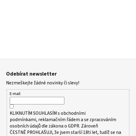
a
j
í
t
?
Z
á
HLEDAT
Odebírat newsletter
p
Nezmeškejte žádné novinky či slevy!
a
t
E-mail
D
í
o
p
KLIKNUTÍM SOUHLASÍM s
obchodními
o
podmínkami,
reklamačním řádem a se zpracováním
r
osobních údajů dle zákona o
GDPR
. Zároveň
u
ČESTNĚ PROHLAŠUJI, že jsem starší 18ti let, tudíž se na