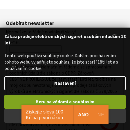
Z
á
Odebírat newsletter
p
Nezmeškejte žádné novinky či slevy!
a
Zákaz prodeje elektronických cigaret osobám mladším 18
t
E-mail
let.
í
Tento web používá soubory cookie. Dalším procházením
KLIKNUTÍM SOUHLASÍM s
obchodními
tohoto webu vyjadřujete souhlas, že jste starší 18ti let a s
podmínkami,
reklamačním řádem a se zpracováním
používáním cookie.
osobních údajů dle zákona o
GDPR
. Zároveň
ČESTNĚ PROHLAŠUJI, že jsem starší 18ti let, tudíž se na
Nastavení
moji osobu nevztahuje omezení prodeje tabákových
výrobků a elektronických cigaret dle zákona č. 379/2005
Sb. a následně souvisejících zákonů č. 225/2006 Sb., č.
Beru na vědomí a souhlasím
274/2008 Sb a č. 305/2009 Sb.
Získejte slevu 100
Ověření plnoletosti
ANO
NE
Beru na vědomí a nesouhlasím
Kč na první nákup
Pro nákup na našem e-shopu potřebujeme,
dle nařízení zákona, ověřit Vaši plnoletost.