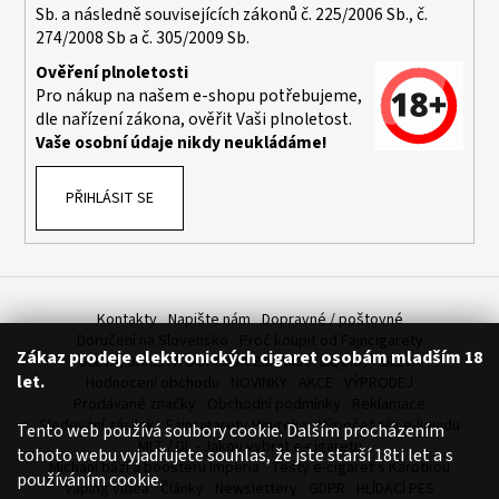
č
Sb. a následně souvisejících zákonů č. 225/2006 Sb., č.
u
274/2008 Sb a č. 305/2009 Sb.
j
Ověření plnoletosti
e
Pro nákup na našem e-shopu potřebujeme,
m
dle nařízení zákona, ověřit Vaši plnoletost.
e
Vaše osobní údaje nikdy neukládáme!
JOYETECH
PŘIHLÁSIT SE
BF
SS316
ATOMIZER
0,6OHM
57
Kč
Kontakty
Napište nám
Dopravné / poštovné
Doručení na Slovensko
Proč koupit od Fajncigarety
Zákaz prodeje elektronických cigaret osobám mladším 18
SLEVA, DÁREK A DOPRAVA ZDARMA
LIQUIDY - SLEVA
let.
Hodnocení obchodu
NOVINKY
AKCE
VÝPRODEJ
Prodávané značky
Obchodní podmínky
Reklamace
Sledování zásilek
Fajncigarety Heureka
Výpočet síly e-liquidu
Tento web používá soubory cookie. Dalším procházením
MLT / DL - Jakou vybrat e-cigaretu
tohoto webu vyjadřujete souhlas, že jste starší 18ti let a s
Míchání bází a boosteru Imperia
Testy e-cigaret s Karotkou
používáním cookie.
Vaping videa
Články
Newslettery
GDPR
HLÍDACÍ PES