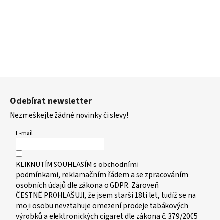
a
j
í
t
?
Z
á
Odebírat newsletter
p
HLEDAT
Nezmeškejte žádné novinky či slevy!
a
t
E-mail
í
D
KLIKNUTÍM SOUHLASÍM s
obchodními
o
podmínkami,
reklamačním řádem a se zpracováním
p
osobních údajů dle zákona o
GDPR
. Zároveň
o
ČESTNĚ PROHLAŠUJI, že jsem starší 18ti let, tudíž se na
r
moji osobu nevztahuje omezení prodeje tabákových
u
výrobků a elektronických cigaret dle zákona č. 379/2005