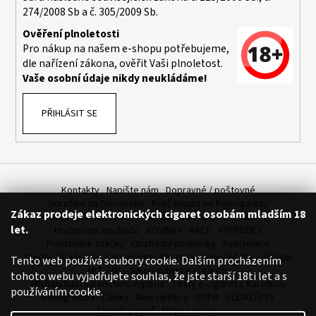
274/2008 Sb a č. 305/2009 Sb.
Ověření plnoletosti
Pro nákup na našem e-shopu potřebujeme,
dle nařízení zákona, ověřit Vaši plnoletost.
Vaše osobní údaje nikdy neukládáme!
PŘIHLÁSIT SE
Kontakty
Napište nám
Dopravné / poštovné
Doručení na Slovensko
Proč koupit od Fajncigarety
Zákaz prodeje elektronických cigaret osobám mladším 18
SLEVA, DÁREK A DOPRAVA ZDARMA
LIQUIDY - SLEVA
let.
Hodnocení obchodu
NOVINKY
AKCE
VÝPRODEJ
Prodávané značky
Obchodní podmínky
Reklamace
Sledování zásilek
Fajncigarety Heureka
Výpočet síly e-liquidu
Tento web používá soubory cookie. Dalším procházením
MLT / DL - Jakou vybrat e-cigaretu
tohoto webu vyjadřujete souhlas, že jste starší 18ti let a s
Míchání bází a boosteru Imperia
Testy e-cigaret s Karotkou
používáním cookie.
Vaping videa
Články
Newslettery
GDPR
HLÍDACÍ PES
Slovník pojmů
Mapa serveru