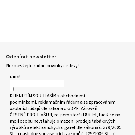
Z
á
Odebírat newsletter
p
Nezmeškejte žádné novinky či slevy!
a
t
E-mail
í
KLIKNUTÍM SOUHLASÍM s
obchodními
podmínkami,
reklamačním řádem a se zpracováním
osobních údajů dle zákona o
GDPR
. Zároveň
ČESTNĚ PROHLAŠUJI, že jsem starší 18ti let, tudíž se na
moji osobu nevztahuje omezení prodeje tabákových
výrobků a elektronických cigaret dle zákona č. 379/2005
Sb. a následně souvisejících zákonů č. 225/2006 Sb., č.