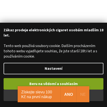
Zákaz prodeje elektronických cigaret osobám mladším 18
let.
Tento web používá soubory cookie. Dalším procházením
tohoto webu vyjadřujete souhlas, že jste starší 18ti let a s
používáním cookie.
Nastavení
Beru na vědomí a souhlasím
Získejte slevu 100
ANO
NE
Beru na vědomí a nesouhlasím
Kč na první nákup