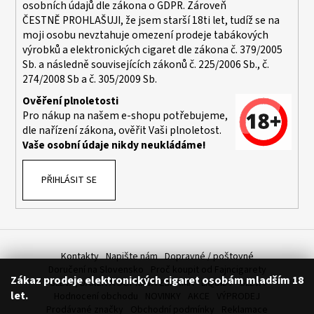
osobních údajů dle zákona o
GDPR
. Zároveň
ČESTNĚ PROHLAŠUJI, že jsem starší 18ti let, tudíž se na
moji osobu nevztahuje omezení prodeje tabákových
výrobků a elektronických cigaret dle zákona č. 379/2005
Sb. a následně souvisejících zákonů č. 225/2006 Sb., č.
274/2008 Sb a č. 305/2009 Sb.
Ověření plnoletosti
Pro nákup na našem e-shopu potřebujeme,
dle nařízení zákona, ověřit Vaši plnoletost.
Vaše osobní údaje nikdy neukládáme!
PŘIHLÁSIT SE
Kontakty
Napište nám
Dopravné / poštovné
Doručení na Slovensko
Proč koupit od Fajncigarety
Zákaz prodeje elektronických cigaret osobám mladším 18
SLEVA, DÁREK A DOPRAVA ZDARMA
LIQUIDY - SLEVA
let.
Hodnocení obchodu
NOVINKY
AKCE
VÝPRODEJ
Prodávané značky
Obchodní podmínky
Reklamace