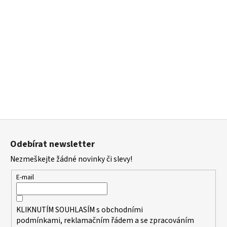
Z
á
Odebírat newsletter
p
Nezmeškejte žádné novinky či slevy!
a
t
E-mail
í
KLIKNUTÍM SOUHLASÍM s
obchodními
podmínkami,
reklamačním řádem a se zpracováním